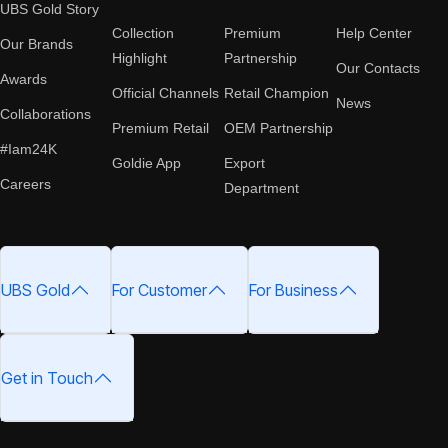
UBS Gold Story
Collection
Premium
Help Center
Our Brands
Highlight
Partnership
Our Contacts
Awards
Official Channels
Retail Champion
News
Collaborations
Premium Retail
OEM Partnership
#Iam24K
Goldie App
Export
Careers
Department
UBS Gold
For Customer
For Business
Get in Touch