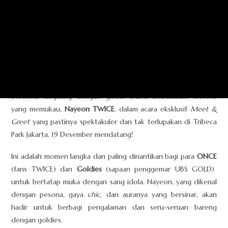
Penggemar K-Pop di seluruh Indonesia, bersiaplah!
UBS GOLD
dengan bangga mempersembahkan kesempatan emas untuk
bertemu langsung dengan
global brand ambassador
mereka
yang memukau,
Nayeon TWICE
, dalam acara eksklusif
Meet &
Greet
yang pastinya spektakuler dan tak terlupakan di Tribeca
Park Jakarta, 19 Desember mendatang!
Ini adalah momen langka dan paling dinantikan bagi para
ONCE
(fans TWICE) dan
Goldies
(sapaan penggemar UBS GOLD)
untuk bertatap muka dengan sang idola. Nayeon, yang dikenal
dengan pesona, gaya
chic
, dan auranya yang bersinar, akan
hadir untuk berbagi pengalaman dan seru-seruan bareng
dengan goldies.