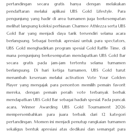
pertandingan secara gratis hanya dengan melakukan
pendaftaran melalui aplikasi UBS Gold Lifestyle. Para
pengunjung yang hadir di area turnamen juga berkesempatan
melihat langsung koleksi perhiasan Charmee Athlezza serta UBS
Gold Bar yang menjadi daya tarik tersendiri selama acara
berlangsung. Sebagai bentuk apresiasi untuk para spectators,
UBS Gold menghadirkan program spesial Gold Raffle Time, di
mana pengunjung berkesempatan mendapatkan UBS Gold Bar
secara gratis pada jam-jam tertentu selama turnamen
berlangsung. Di hari ketiga turnamen, UBS Gold turut
menambah keseruan melalui activation Vote Your Golden
Player yang mengajak para penonton memilih pemain favorit
mereka, dengan pemain peraih vote terbanyak berhak
mendapatkan UBS Gold Bar sebagai hadiah spesial. Pada puncak
acara, Winner Awarding UBS Gold Tournament 2026
mempersembahkan para juara terbaik dari 12 kategori
pertandingan. Momen ini menjadi penutup rangkaian turnamen
sekaligus bentuk apresiasi atas dedikasi dan semangat para