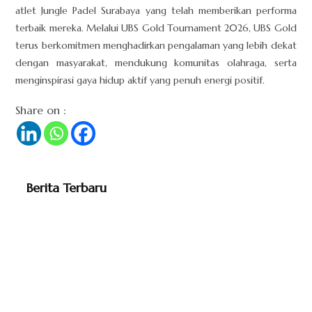
atlet Jungle Padel Surabaya yang telah memberikan performa
terbaik mereka. Melalui UBS Gold Tournament 2026, UBS Gold
terus berkomitmen menghadirkan pengalaman yang lebih dekat
dengan masyarakat, mendukung komunitas olahraga, serta
menginspirasi gaya hidup aktif yang penuh energi positif.
Share on :
Berita Terbaru